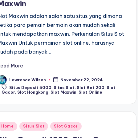
Maxwin
Slot Maxwin adalah salah satu situs yang dimana
ketika para pemain bermain akan mudah sekali
untuk mendapatkan maxwin. Perkenalan Situs Slot
Maxwin Untuk permainan slot online, harusnya
sudah pada banyak…
Read More
Lawrence Wilson
November 22, 2024
osted
Tags:
y
Situs Deposit 5000
,
Situs Slot
,
Slot Bet 200
,
Slot
Gacor
,
Slot Hongkong
,
Slot Maxwin
,
Slot Online
Posted
Home
Situs Slot
Slot Gacor
n