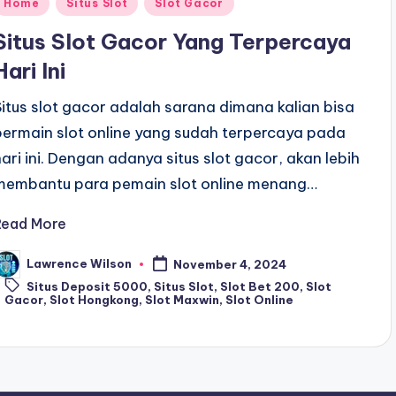
Posted
Home
Situs Slot
Slot Gacor
n
Situs Slot Gacor Yang Terpercaya
Hari Ini
Situs slot gacor adalah sarana dimana kalian bisa
bermain slot online yang sudah terpercaya pada
hari ini. Dengan adanya situs slot gacor, akan lebih
membantu para pemain slot online menang…
Read More
Lawrence Wilson
November 4, 2024
osted
Tags:
y
Situs Deposit 5000
,
Situs Slot
,
Slot Bet 200
,
Slot
Gacor
,
Slot Hongkong
,
Slot Maxwin
,
Slot Online