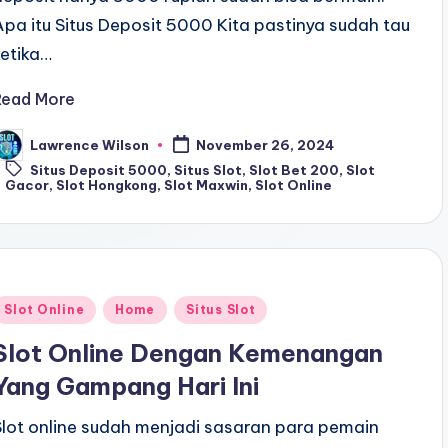
Apa itu Situs Deposit 5000 Kita pastinya sudah tau
ketika…
Read More
Lawrence Wilson
November 26, 2024
osted
Tags:
y
Situs Deposit 5000
,
Situs Slot
,
Slot Bet 200
,
Slot
Gacor
,
Slot Hongkong
,
Slot Maxwin
,
Slot Online
Posted
Slot Online
Home
Situs Slot
n
Slot Online Dengan Kemenangan
Yang Gampang Hari Ini
Slot online sudah menjadi sasaran para pemain