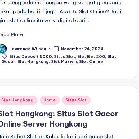
slot dengan kemenangan yang sangat gampang
sekali pada hari ini juga. Apa Itu Slot Online? Jadi
ini, slot online itu versi digital dari…
Read More
Lawrence Wilson
November 24, 2024
osted
Tags:
y
Situs Deposit 5000
,
Situs Slot
,
Slot Bet 200
,
Slot
Gacor
,
Slot Hongkong
,
Slot Maxwin
,
Slot Online
Posted
Slot Hongkong
Home
Situs Slot
n
Slot Hongkong: Situs Slot Gacor
Online Server Hongkong
Halo Sobat Slotter!Kalau lo lagi cari game slot