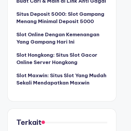
Buat Cari & Main di Link Anti Gagal
Situs Deposit 5000: Slot Gampang
Menang Minimal Deposit 5000
Slot Online Dengan Kemenangan
Yang Gampang Hari Ini
Slot Hongkong: Situs Slot Gacor
Online Server Hongkong
Slot Maxwin: Situs Slot Yang Mudah
Sekali Mendapatkan Maxwin
Terkait