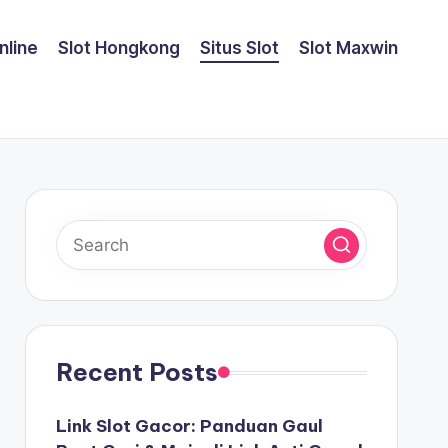
nline
Slot Hongkong
Situs Slot
Slot Maxwin
Recent Posts
Link Slot Gacor: Panduan Gaul