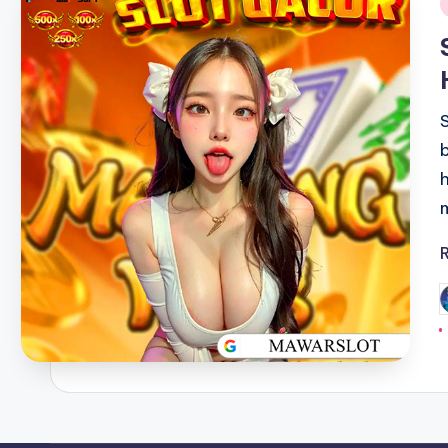
i
P
b