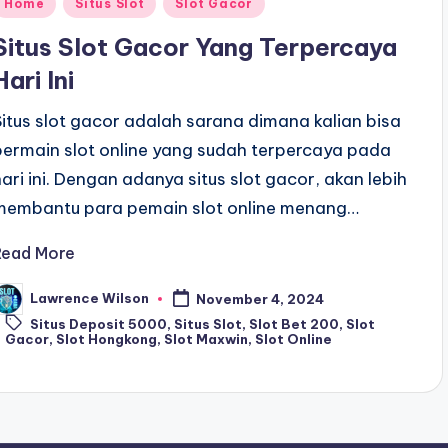
Posted
Home
Situs Slot
Slot Gacor
n
Situs Slot Gacor Yang Terpercaya
Hari Ini
Situs slot gacor adalah sarana dimana kalian bisa
bermain slot online yang sudah terpercaya pada
hari ini. Dengan adanya situs slot gacor, akan lebih
membantu para pemain slot online menang…
Read More
Lawrence Wilson
November 4, 2024
osted
Tags:
y
Situs Deposit 5000
,
Situs Slot
,
Slot Bet 200
,
Slot
Gacor
,
Slot Hongkong
,
Slot Maxwin
,
Slot Online