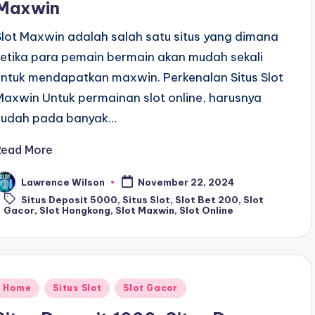
Maxwin
Slot Maxwin adalah salah satu situs yang dimana
ketika para pemain bermain akan mudah sekali
untuk mendapatkan maxwin. Perkenalan Situs Slot
Maxwin Untuk permainan slot online, harusnya
sudah pada banyak…
Read More
Lawrence Wilson
November 22, 2024
osted
Tags:
y
Situs Deposit 5000
,
Situs Slot
,
Slot Bet 200
,
Slot
Gacor
,
Slot Hongkong
,
Slot Maxwin
,
Slot Online
Posted
Home
Situs Slot
Slot Gacor
n