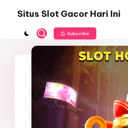
Situs Slot Gacor Hari Ini
Skip
to
content
Subscribe