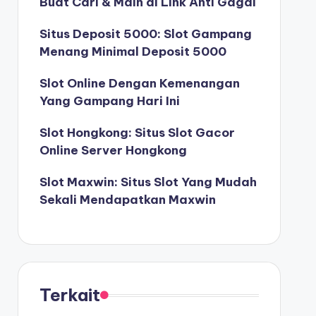
Buat Cari & Main di Link Anti Gagal
Situs Deposit 5000: Slot Gampang
Menang Minimal Deposit 5000
Slot Online Dengan Kemenangan
Yang Gampang Hari Ini
Slot Hongkong: Situs Slot Gacor
Online Server Hongkong
Slot Maxwin: Situs Slot Yang Mudah
Sekali Mendapatkan Maxwin
Terkait