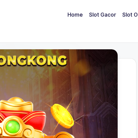
Home
Slot Gacor
Slot O