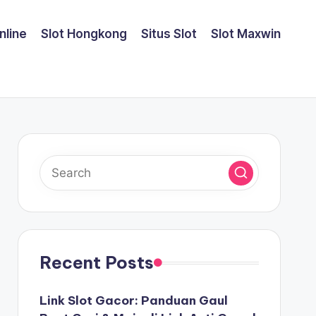
nline
Slot Hongkong
Situs Slot
Slot Maxwin
Recent Posts
Link Slot Gacor: Panduan Gaul