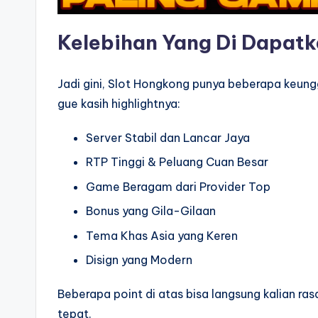
Kelebihan Yang Di Dapat
Jadi gini, Slot Hongkong punya beberapa keung
gue kasih highlightnya:
Server Stabil dan Lancar Jaya
RTP Tinggi & Peluang Cuan Besar
Game Beragam dari Provider Top
Bonus yang Gila-Gilaan
Tema Khas Asia yang Keren
Disign yang Modern
Beberapa point di atas bisa langsung kalian ras
tepat.