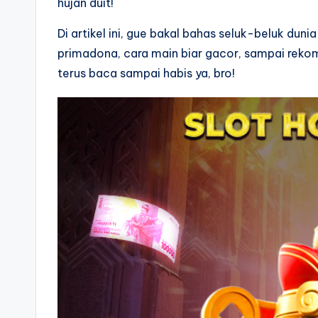
hujan duit!
Di artikel ini, gue bakal bahas seluk-beluk duni
primadona, cara main biar gacor, sampai rekome
terus baca sampai habis ya, bro!