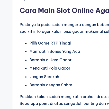
Cara Main Slot Online Ag
Pastinya lu pada sudah mengerti dengan bebera
sedikit info agar kalain bisa gacor maksimal seb
Pilih Game RTP Tinggi
Manfaatin Bonus Yang Ada
Bermain di Jam Gacor
Mengikuti Pola Gacor
Jangan Serakah
Bermain dengan Sabar
Pastikan kalian sudah mengikutin arahan di at
Beberapa point di atas sangatlah penting dan w