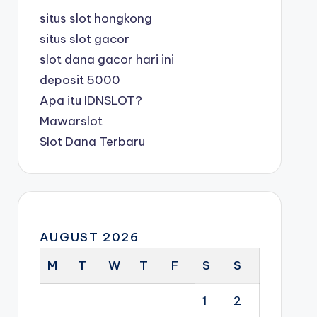
situs slot hongkong
situs slot gacor
slot dana gacor hari ini
deposit 5000
Apa itu IDNSLOT?
Mawarslot
Slot Dana Terbaru
AUGUST 2026
M
T
W
T
F
S
S
1
2