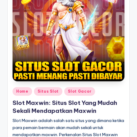
Posted
Home
Situs Slot
Slot Gacor
in
Slot Maxwin: Situs Slot Yang Mudah
Sekali Mendapatkan Maxwin
Slot Maxwin adalah salah satu situs yang dimana ketika
para pemain bermain akan mudah sekali untuk
mendapatkan maxwin. Perkenalan Situs Slot Maxwin