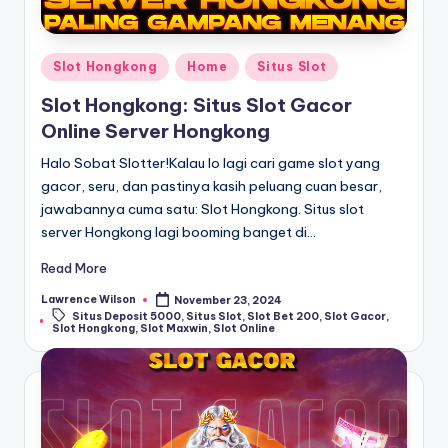
Posted
Slot Hongkong
Home
Situs Slot
in
Slot Hongkong: Situs Slot Gacor
Online Server Hongkong
Halo Sobat Slotter!Kalau lo lagi cari game slot yang
gacor, seru, dan pastinya kasih peluang cuan besar,
jawabannya cuma satu: Slot Hongkong. Situs slot
server Hongkong lagi booming banget di…
Read More
Lawrence Wilson
November 23, 2024
Posted
Tags:
Situs Deposit 5000
,
Situs Slot
,
Slot Bet 200
,
Slot Gacor
,
by
Slot Hongkong
,
Slot Maxwin
,
Slot Online