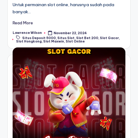
Untuk permainan slot online, harusnya sudah pada
banyak…
Read More
Lawrence Wilson
November 22, 2024
Posted
Tags:
Situs Deposit 5000
,
Situs Slot
,
Slot Bet 200
,
Slot Gacor
,
by
Slot Hongkong
,
Slot Maxwin
,
Slot Online