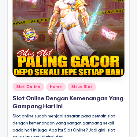
Posted
Slot Online
Home
Situs Slot
in
Slot Online Dengan Kemenangan Yang
Gampang Hari Ini
Slot online sudah menjadi sasaran para pemain slot
dengan kemenangan yang sangat gampang sekali
pada hari ini juga. Apa Itu Slot Online? Jadi gini, slot