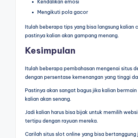
Kendalikan emosi
Mengikuti pola gacor
Itulah beberapa tips yang bisa langsung kalian 
pastinya kalian akan gampang menang.
Kesimpulan
Itulah beberapa pembahasan mengenai situs de
dengan persentase kemenangan yang tinggi dan
Pastinya akan sangat bagus jika kalian bermai
kalian akan senang.
Jadi kalian harus bisa bijak untuk memilih websi
tertipu dengan rayuan mereka.
Carilah situs slot online yang bisa bertanggung 