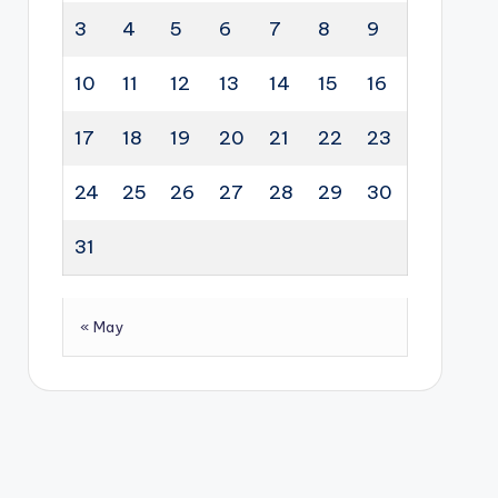
3
4
5
6
7
8
9
10
11
12
13
14
15
16
17
18
19
20
21
22
23
24
25
26
27
28
29
30
31
« May