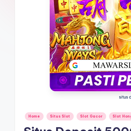
situs
Posted
Home
Situs Slot
Slot Gacor
Slot Ho
in