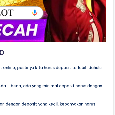
00
t online, pastinya kita harus deposit terlebih dahulu
beda – beda, ada yang minimal deposit harus dengan
kan dengan deposit yang kecil, kebanyakan harus