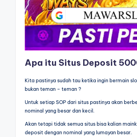
Apa itu Situs Deposit 50
Kita pastinya sudah tau ketika ingin bermain slo
bukan teman – teman ?
Untuk setiap SOP dari situs pastinya akan ber
nominal yang besar dan kecil.
Akan tetapi tidak semua situs bisa kalian main
deposit dengan nominal yang lumayan besar.