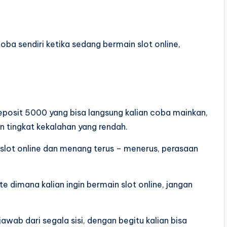
coba sendiri ketika sedang bermain slot online,
posit 5000 yang bisa langsung kalian coba mainkan,
 tingkat kekalahan yang rendah.
n slot online dan menang terus – menerus, perasaan
te dimana kalian ingin bermain slot online, jangan
jawab dari segala sisi, dengan begitu kalian bisa