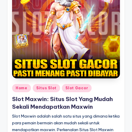
Posted
Home
Situs Slot
Slot Gacor
in
Slot Maxwin: Situs Slot Yang Mudah
Sekali Mendapatkan Maxwin
Slot Maxwin adalah salah satu situs yang dimana ketika
para pemain bermain akan mudah sekali untuk
mendapatkan maxwin. Perkenalan Situs Slot Maxwin