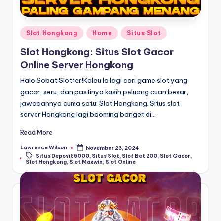
Posted
Slot Hongkong
Home
Situs Slot
in
Slot Hongkong: Situs Slot Gacor
Online Server Hongkong
Halo Sobat Slotter!Kalau lo lagi cari game slot yang
gacor, seru, dan pastinya kasih peluang cuan besar,
jawabannya cuma satu: Slot Hongkong. Situs slot
server Hongkong lagi booming banget di…
Read More
Lawrence Wilson
November 23, 2024
Posted
Tags:
Situs Deposit 5000
,
Situs Slot
,
Slot Bet 200
,
Slot Gacor
,
by
Slot Hongkong
,
Slot Maxwin
,
Slot Online