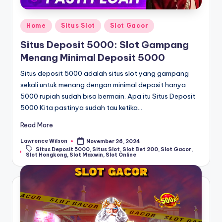
Posted
Home
Situs Slot
Slot Gacor
in
Situs Deposit 5000: Slot Gampang
Menang Minimal Deposit 5000
Situs deposit 5000 adalah situs slot yang gampang
sekali untuk menang dengan minimal deposit hanya
5000 rupiah sudah bisa bermain. Apa itu Situs Deposit
5000 Kita pastinya sudah tau ketika…
Read More
Lawrence Wilson
November 26, 2024
Posted
Tags:
Situs Deposit 5000
,
Situs Slot
,
Slot Bet 200
,
Slot Gacor
,
by
Slot Hongkong
,
Slot Maxwin
,
Slot Online