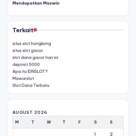
Mendapatkan Maxwin
Terkait
situs slot hongkong
situs slot gacor
slot dana gacor hari ini
deposit 5000
Apa itu IDNSLOT?
Mawarslot
Slot Dana Terbaru
AUGUST 2026
M
T
W
T
F
S
S
1
2