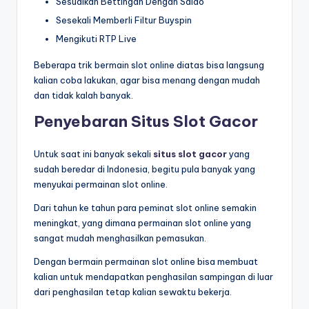
Sesuaikan Bettingan Dengan Saldo
Sesekali Memberli Filtur Buyspin
Mengikuti RTP Live
Beberapa trik bermain slot online diatas bisa langsung
kalian coba lakukan, agar bisa menang dengan mudah
dan tidak kalah banyak.
Penyebaran Situs Slot Gacor
Untuk saat ini banyak sekali
situs slot gacor
yang
sudah beredar di Indonesia, begitu pula banyak yang
menyukai permainan slot online.
Dari tahun ke tahun para peminat slot online semakin
meningkat, yang dimana permainan slot online yang
sangat mudah menghasilkan pemasukan.
Dengan bermain permainan slot online bisa membuat
kalian untuk mendapatkan penghasilan sampingan di luar
dari penghasilan tetap kalian sewaktu bekerja.