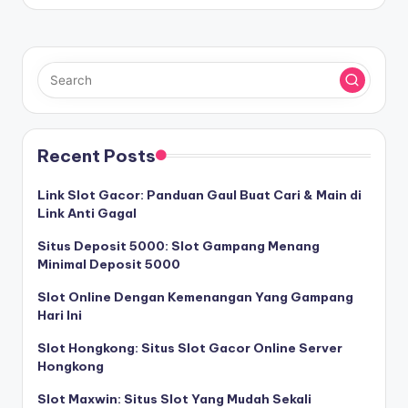
Recent Posts
Link Slot Gacor: Panduan Gaul Buat Cari & Main di
Link Anti Gagal
Situs Deposit 5000: Slot Gampang Menang
Minimal Deposit 5000
Slot Online Dengan Kemenangan Yang Gampang
Hari Ini
Slot Hongkong: Situs Slot Gacor Online Server
Hongkong
Slot Maxwin: Situs Slot Yang Mudah Sekali