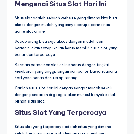
Mengenai Situs Slot Hari Ini
Situs slot adalah sebuah website yang dimana kita bisa
akses dengan mudah, yang isinya berupa permainan
game slot online.
Setiap orang bisa saja akses dengan mudah dan
bermain, akan tetapi kalian harus memilih situs slot yang
benar dan terpercaya.
Bermain permainan slot online harus dengan tingkat
kesabaran yang tinggi, jangan sampai terbawa suasana
hati yang panas dan tetap tenang.
Carilah situs slot hari ini dengan sangat mudah sekali,
dengan pencarian di google, akan muncul banyak sekali
pilihan situs slot.
Situs Slot Yang Terpercaya
Situs slot yang terpercaya adalah situs yang dimana
selalu bertanggung jawab dengan cara membayar