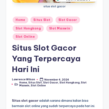
situs slot gacor
Posted
Home
Situs Slot
Slot Gacor
in
Slot Hongkong
Slot Maxwin
Slot Online
Situs Slot Gacor
Yang Terpercaya
Hari Ini
Lawrence Wilson
November 4, 2024
Posted
Home
,
Situs Slot
,
Slot Gacor
,
Slot Hongkong
,
Slot
by
Posted
Maxwin
,
Slot Online
in
Situs slot gacor
adalah sarana dimana kalian bisa
bermain slot online yang sudah terpercaya pada hari ini.